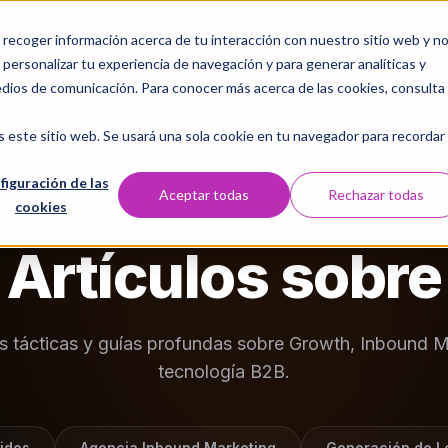
a recoger información acerca de tu interacción con nuestro sitio web y n
Servicios
Nosotros
Laboratorio Digital
Casos 
personalizar tu experiencia de navegación y para generar analíticas y
edios de comunicación. Para conocer más acerca de las cookies, consulta
s este sitio web. Se usará una sola cookie en tu navegador para recordar
figuración de las
Aceptar todas
Rechazar todas
cookies
RECURSOS & INSIGHTS
Artículos sobre
as tácticas y guías profundas sobre Growth, Inbound M
tecnología B2B.
idos
Agencia Inbound Marketing
Generación de L