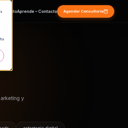
os
de éxito
Aprende
Contacto
Agendar Consultoría
 tu
arketing y
eads
estrategia digital