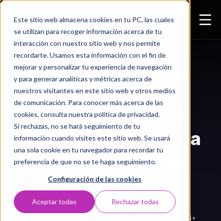
Este sitio web almacena cookies en tu PC, las cuales
se utilizan para recoger información acerca de tu
interacción con nuestro sitio web y nos permite
recordarte. Usamos esta información con el fin de
mejorar y personalizar tu experiencia de navegación
y para generar analíticas y métricas acerca de
ESTRATEGIA DIGITAL
nuestros visitantes en este sitio web y otros medios
de comunicación. Para conocer más acerca de las
Conoce 5 posibles
cookies, consulta nuestra política de privacidad.
Si rechazas, no se hará seguimiento de tu
errores que afectan la
información cuando visites este sitio web. Se usará
una sola cookie en tu navegador para recordar tu
conversión en las
preferencia de que no se te haga seguimiento.
landing page
Configuración de las cookies
Aceptar todas
Rechazar todas
5entidos Agencia Digital
•
21 noviembre 2024
•
5