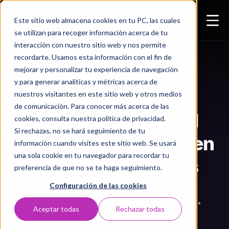
Este sitio web almacena cookies en tu PC, las cuales
se utilizan para recoger información acerca de tu
interacción con nuestro sitio web y nos permite
recordarte. Usamos esta información con el fin de
mejorar y personalizar tu experiencia de navegación
y para generar analíticas y métricas acerca de
AUTOMATIZACIÓN DEL MARKETING
nuestros visitantes en este sitio web y otros medios
de comunicación. Para conocer más acerca de las
Automatización del
cookies, consulta nuestra política de privacidad.
Si rechazas, no se hará seguimiento de tu
marketing: Ventajas en
información cuando visites este sitio web. Se usará
una sola cookie en tu navegador para recordar tu
diferentes sectores
preferencia de que no se te haga seguimiento.
Configuración de las cookies
5entidos Agencia Digital
•
18 diciembre 2025
•
5
Aceptar todas
Rechazar todas
3 min de lectura