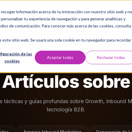
a recoger información acerca de tu interacción con nuestro sitio web y n
Servicios
Nosotros
Laboratorio Digital
Casos 
personalizar tu experiencia de navegación y para generar analíticas y
edios de comunicación. Para conocer más acerca de las cookies, consulta
s este sitio web. Se usará una sola cookie en tu navegador para recordar
figuración de las
Aceptar todas
Rechazar todas
cookies
RECURSOS & INSIGHTS
Artículos sobre
as tácticas y guías profundas sobre Growth, Inbound M
tecnología B2B.
idos
Agencia Inbound Marketing
Generación de L