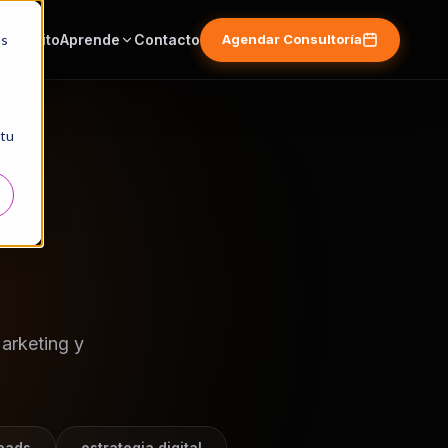
os
de éxito
Aprende
Contacto
Agendar Consultoría
 tu
arketing y
eads
estrategia digital