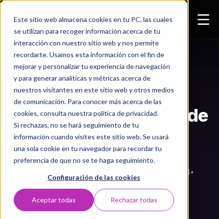
Este sitio web almacena cookies en tu PC, las cuales
se utilizan para recoger información acerca de tu
interacción con nuestro sitio web y nos permite
recordarte. Usamos esta información con el fin de
mejorar y personalizar tu experiencia de navegación
y para generar analíticas y métricas acerca de
ESTRATEGIA DIGITAL
nuestros visitantes en este sitio web y otros medios
de comunicación. Para conocer más acerca de las
¿Qué es el marketing de
cookies, consulta nuestra política de privacidad.
Si rechazas, no se hará seguimiento de tu
contenidos?
información cuando visites este sitio web. Se usará
una sola cookie en tu navegador para recordar tu
preferencia de que no se te haga seguimiento.
5entidos Agencia Digital
•
15 noviembre 2024
•
5
Configuración de las cookies
5 min de lectura
Aceptar todas
Rechazar todas