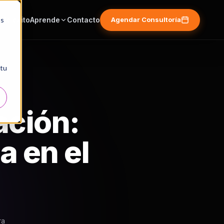
os
de éxito
Aprende
Contacto
Agendar Consultoría
 tu
ación:
a en el
ra