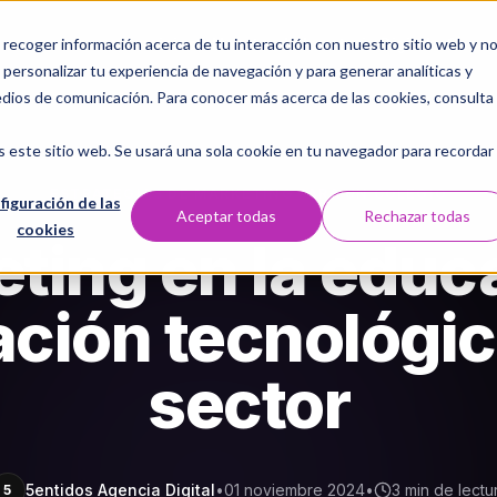
a recoger información acerca de tu interacción con nuestro sitio web y n
Servicios
Nosotros
Laboratorio Digital
Casos 
personalizar tu experiencia de navegación y para generar analíticas y
edios de comunicación. Para conocer más acerca de las cookies, consulta
s este sitio web. Se usará una sola cookie en tu navegador para recordar
ESTRATEGIAS DE MARKETING PARA UN COLEGIO
figuración de las
Aceptar todas
Rechazar todas
cookies
ting en la educ
ción tecnológic
sector
5entidos Agencia Digital
•
01 noviembre 2024
•
3 min de lectu
5