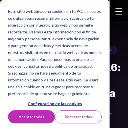
Este sitio web almacena cookies en tu PC, las cuales
se utilizan para recoger información acerca de tu
interacción con nuestro sitio web y nos permite
recordarte. Usamos esta información con el fin de
mejorar y personalizar tu experiencia de navegación
y para generar analíticas y métricas acerca de
TENDENCIAS MARKETING DIGITAL COLOMBIA
nuestros visitantes en este sitio web y otros medios
de comunicación. Para conocer más acerca de las
Marketing digital 2026:
cookies, consulta nuestra política de privacidad.
Si rechazas, no se hará seguimiento de tu
5 tendencias que
información cuando visites este sitio web. Se usará
una sola cookie en tu navegador para recordar tu
marcarán tu empresa
preferencia de que no se te haga seguimiento.
Configuración de las cookies
5entidos Agencia Digital
•
11 diciembre 2025
•
5
Aceptar todas
Rechazar todas
2 min de lectura