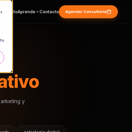
os
de éxito
Aprende
Contacto
Agendar Consultoría
 tu
ativo
arketing y
eads
estrategia digital