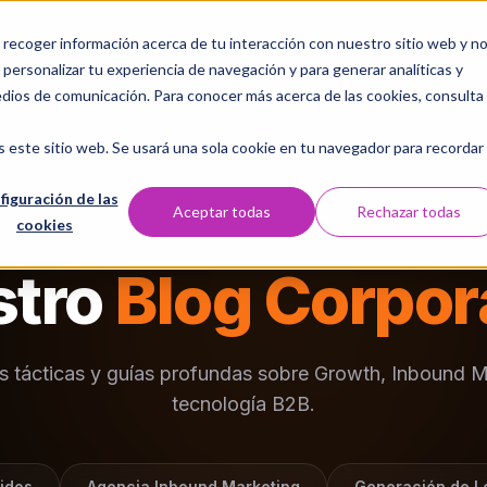
a recoger información acerca de tu interacción con nuestro sitio web y n
Servicios
Nosotros
Laboratorio Digital
Casos 
personalizar tu experiencia de navegación y para generar analíticas y
edios de comunicación. Para conocer más acerca de las cookies, consulta
s este sitio web. Se usará una sola cookie en tu navegador para recordar
figuración de las
Aceptar todas
Rechazar todas
cookies
RECURSOS & INSIGHTS
stro
Blog Corpor
as tácticas y guías profundas sobre Growth, Inbound M
tecnología B2B.
idos
Agencia Inbound Marketing
Generación de L