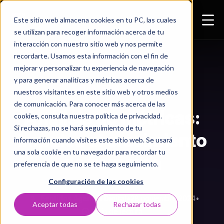
Este sitio web almacena cookies en tu PC, las cuales
se utilizan para recoger información acerca de tu
interacción con nuestro sitio web y nos permite
recordarte. Usamos esta información con el fin de
mejorar y personalizar tu experiencia de navegación
y para generar analíticas y métricas acerca de
ESTRATEGIA DIGITAL
nuestros visitantes en este sitio web y otros medios
de comunicación. Para conocer más acerca de las
Análisis de métricas:
cookies, consulta nuestra política de privacidad.
Si rechazas, no se hará seguimiento de tu
Impulsa el crecimiento
información cuando visites este sitio web. Se usará
una sola cookie en tu navegador para recordar tu
de tu marca
preferencia de que no se te haga seguimiento.
Configuración de las cookies
5entidos Agencia Digital
•
28 noviembre 2024
•
5
Aceptar todas
Rechazar todas
4 min de lectura